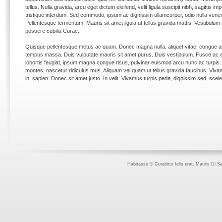
tellus. Nulla gravida, arcu eget dictum eleifend, velit ligula suscipit nibh, sagitti
tristique interdum. Sed commodo, ipsum ac dignissim ullamcorper, odio nulla venena
Pellentesque fermentum. Mauris sit amet ligula ut tellus gravida mattis. Vestibulum a
posuere cubilia Curae.
Quisque pellentesque metus ac quam. Donec magna nulla, aliquet vitae, congue a
tempus massa. Duis vulputate mauris sit amet purus. Duis vestibulum. Fusce ac erat
lobortis feugiat, ipsum magna congue risus, pulvinar euismod arcu nunc ac turpis.
montes, nascetur ridiculus mus. Aliquam vel quam ut tellus gravida faucibus. Viv
in, sapien. Donec sit amet justo. In velit. Vivamus turpis pede, dignissim sed, scele
Habitasse © Curabitur felis erat. Mauris Di Ser