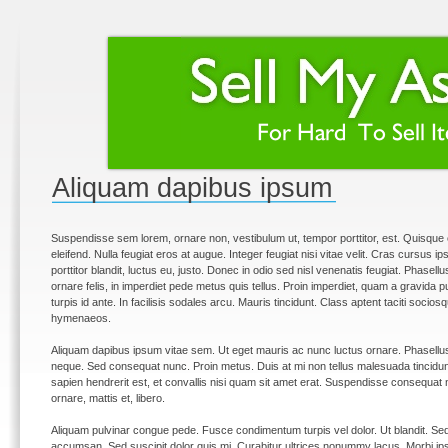
Aliquam dapibus ipsum
Suspendisse sem lorem, ornare non, vestibulum ut, tempor porttitor, est. Quisque c
eleifend. Nulla feugiat eros at augue. Integer feugiat nisi vitae velit. Cras cursus ip
porttitor blandit, luctus eu, justo. Donec in odio sed nisl venenatis feugiat. Phasel
ornare felis, in imperdiet pede metus quis tellus. Proin imperdiet, quam a gravida p
turpis id ante. In facilisis sodales arcu. Mauris tincidunt. Class aptent taciti socio
hymenaeos.
Aliquam dapibus ipsum vitae sem. Ut eget mauris ac nunc luctus ornare. Phasellus
neque. Sed consequat nunc. Proin metus. Duis at mi non tellus malesuada tincidunt.
sapien hendrerit est, et convallis nisi quam sit amet erat. Suspendisse consequat nib
ornare, mattis et, libero.
Aliquam pulvinar congue pede. Fusce condimentum turpis vel dolor. Ut blandit. Sed
accumsan. Sed suscipit dolor quis mi. Curabitur ultrices nonummy lacus. Morbi ipsu